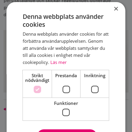
persisktalande och skickar regelbundet donerade
×
peruker till behövande kvinnor i mitt hemland som
drabbats av cancer.
Denna webbplats använder
cookies
Denna webbplats använder cookies för att
förbättra användarupplevelsen. Genom
att använda vår webbplats samtycker du
till alla cookies i enlighet med vår
cookiepolicy.
Läs mer
Strikt
Prestanda
Inriktning
nödvändigt
Funktioner
Leva gruppen - vi med spridd bröstcancer