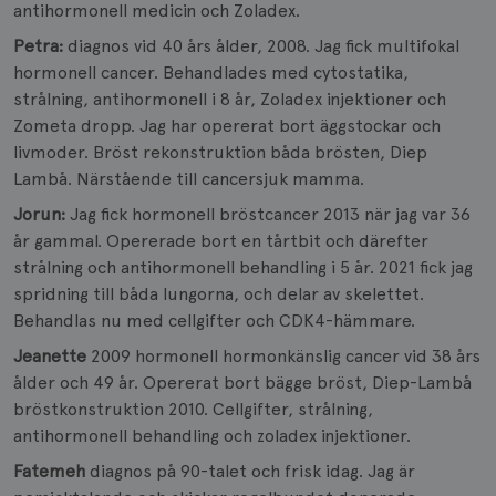
antihormonell medicin och Zoladex.
Petra:
diagnos vid 40 års ålder, 2008. Jag fick multifokal
hormonell cancer. Behandlades med cytostatika,
strålning, antihormonell i 8 år, Zoladex injektioner och
Zometa dropp. Jag har opererat bort äggstockar och
livmoder. Bröst rekonstruktion båda brösten, Diep
Lambå. Närstående till cancersjuk mamma.
Jorun:
Jag fick hormonell bröstcancer 2013 när jag var 36
år gammal. Opererade bort en tårtbit och därefter
strålning och antihormonell behandling i 5 år. 2021 fick jag
spridning till båda lungorna, och delar av skelettet.
Behandlas nu med cellgifter och CDK4-hämmare.
Jeanette
2009 hormonell hormonkänslig cancer vid 38 års
ålder och 49 år. Opererat bort bägge bröst, Diep-Lambå
bröstkonstruktion 2010. Cellgifter, strålning,
antihormonell behandling och zoladex injektioner.
Fatemeh
diagnos på 90-talet och frisk idag. Jag är