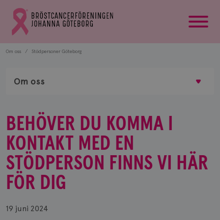
startsida
Gå
till
Bröstcancerförbundets
startsida
Om oss
Stödpersoner Göteborg
Om oss
BEHÖVER DU KOMMA I
KONTAKT MED EN
STÖDPERSON FINNS VI HÄR
FÖR DIG
19 juni 2024