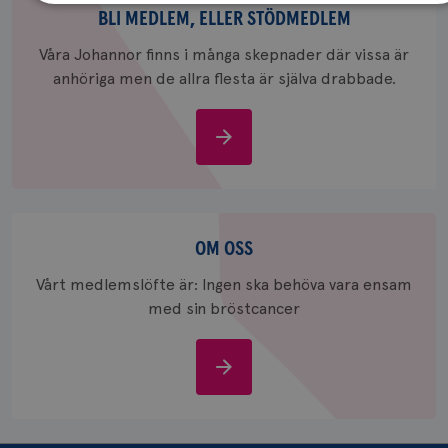
medlem,
BLI MEDLEM, ELLER STÖDMEDLEM
eller
Strikt nödvändigt
Prestanda
Inriktning
Våra Johannor finns i många skepnader där vissa är
stödmedlem
Funktioner
anhöriga men de allra flesta är själva drabbade.
Strikt nödvändiga kakor tillåter kärnwebbplatsfunktioner
som användarinloggning och kontohantering. Webbplatsen
Bli
kan inte användas ordentligt utan strikt nödvändiga
cookies.
medlem,
eller
Namn
Leverantör
/
Domän
Utgång
Be
stödmedlem
sessionid
brostcancerforbundet.se
1 år
De
Om
in
oss
OM OSS
csrftoken
brostcancerforbundet.se
11
De
månader
til
Vårt medlemslöfte är: Ingen ska behöva vara ensam
4 veckor
we
för
med sin bröstcancer
utf
en
ty
på
Om
CookieScriptConsent
4 veckor
De
CookieScript
oss
2 dagar
Coo
.brostcancerforbundet.se
tjä
ihå
bes