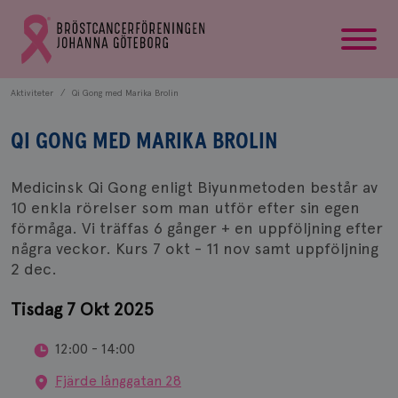
startsida
Gå
till
Bröstcancerförbundets
startsida
Aktiviteter
Qi Gong med Marika Brolin
QI GONG MED MARIKA BROLIN
Medicinsk Qi Gong enligt Biyunmetoden består av
10 enkla rörelser som man utför efter sin egen
förmåga. Vi träffas 6 gånger + en uppföljning efter
några veckor. Kurs 7 okt - 11 nov samt uppföljning
2 dec.
Tisdag 7 Okt 2025
12:00 - 14:00
Fjärde långgatan 28