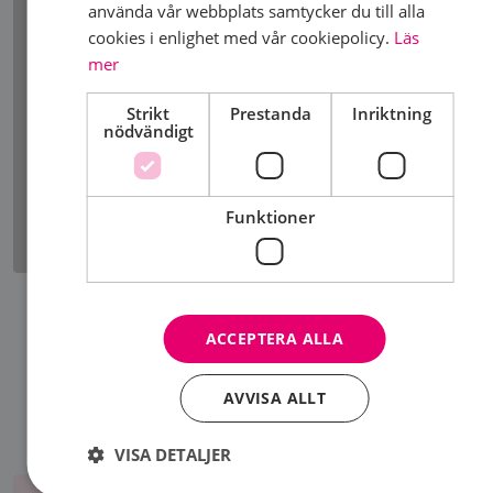
använda vår webbplats samtycker du till alla
personuppgifter enligt
GDPR.
cookies i enlighet med vår cookiepolicy.
Läs
mer
Boka
Strikt
Prestanda
Inriktning
nödvändigt
Frågor? Välkommen att höra av dig!
goteborg@brostcancerforbundet.se
Funktioner
DELA SIDA
ACCEPTERA ALLA
AVVISA ALLT
VISA DETALJER
Bli