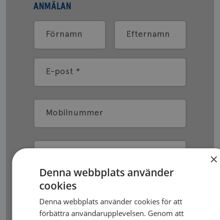
ANMÄLAN
Förnamn
Efternamn
E-post
*
Mobilnummer
Övrigt
×
Denna webbplats använder
cookies
Denna webbplats använder cookies för att
Ja, jag godkänner att
förbättra användarupplevelsen. Genom att
Bröstcancerförbundet använder mina